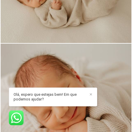
1071
0
Olá, espero que estejas bem! Em que
✕
podemos ajudar?
232
0