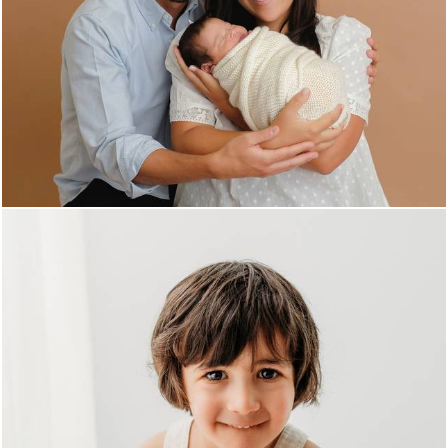
1230
4
848
0