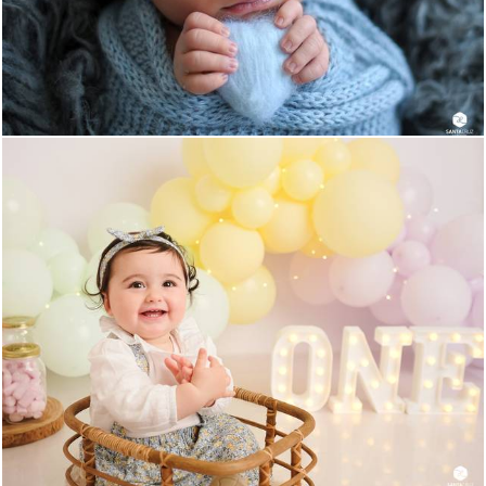
961
0